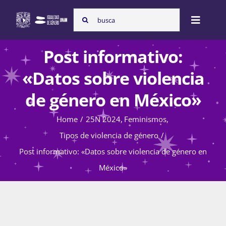
Skip
Search
to
Toggle
for:
content
Naviga
Post informativo:
Inicio
«Datos sobre violencia
de género en México»
Nosotras
Home
25N 2024
Feminismos
Tipos de violencia de género
Programas
Post informativo: «Datos sobre violencia de género en
México»
Atención de la violencia de género
Cursos