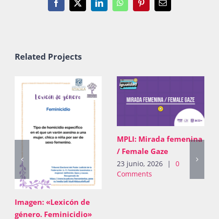
Facebook
X
LinkedIn
WhatsApp
Pinterest
Email
Publicaciones
Bienvenida generación 2027-1
Related Projects
MPLI: Mirada femenina
/ Female Gaze
23 junio, 2026
|
0
Comments
Imagen: «Lexicón de
género. Feminicidio»