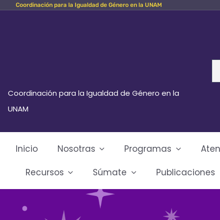
Coordinación para la Igualdad de Género en la UNAM
Skip
to
content
Se
fo
Coordinación para la Igualdad de Género en la
UNAM
Inicio
Nosotras
Programas
Aten
Recursos
Súmate
Publicaciones