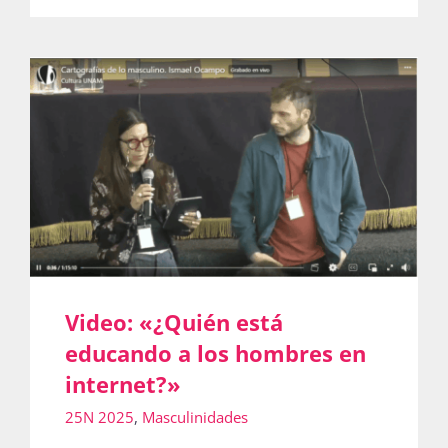
Video: «¿Quién está
educando a los hombres en
internet?»
25N 2025
,
Masculinidades