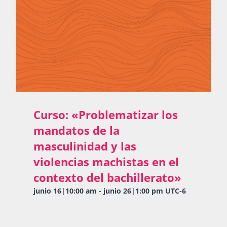
Curso: «Problematizar los
mandatos de la
masculinidad y las
violencias machistas en el
contexto del bachillerato»
junio 16|10:00 am
-
junio 26|1:00 pm
UTC-6