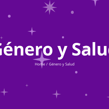
énero y Sal
Home
Género y Salud