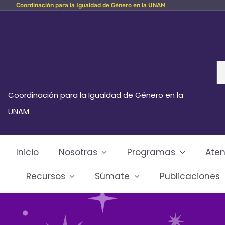
Coordinación para la Igualdad de Género en la UNAM
Skip
to
content
Se
fo
Coordinación para la Igualdad de Género en la
UNAM
Inicio
Nosotras
Programas
Aten
Recursos
Súmate
Publicaciones