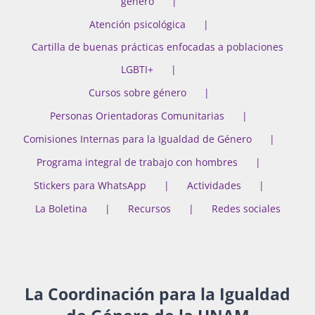
género
Atención psicológica
Cartilla de buenas prácticas enfocadas a poblaciones
Actividades
LGBTI+
Cursos sobre género
La Boletina
Personas Orientadoras Comunitarias
Comisiones Internas para la Igualdad de Género
Programa integral de trabajo con hombres
Blog
Stickers para WhatsApp
Actividades
La Boletina
Recursos
Redes sociales
Recursos
Súmate
La Coordinación para la Igualdad