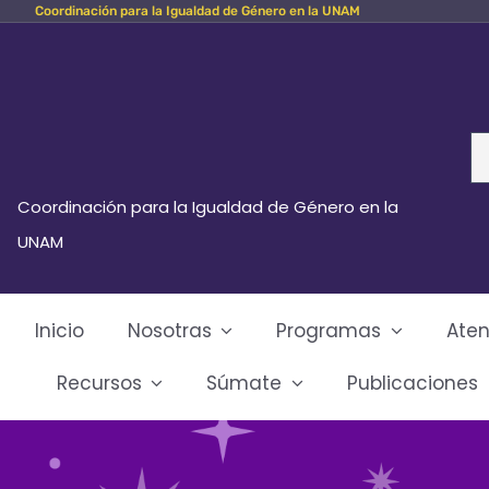
Coordinación para la Igualdad de Género en la UNAM
Skip
to
content
Se
fo
Coordinación para la Igualdad de Género en la
UNAM
Inicio
Nosotras
Programas
Aten
Recursos
Súmate
Publicaciones