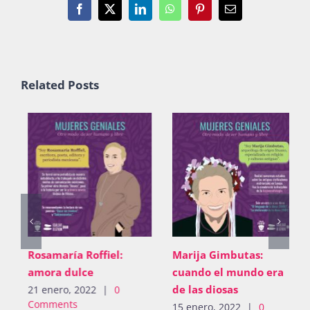
Facebook
X
LinkedIn
WhatsApp
Pinterest
Email
Related Posts
Rosamaría Roffiel:
Marija Gimbutas:
amora dulce
cuando el mundo era
de las diosas
21 enero, 2022
|
0
Comments
15 enero, 2022
|
0