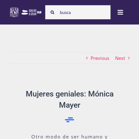
Skip
Search
to
Toggle
for:
content
Naviga
Inicio
Previous
Next
Nosotras
Programas
Mujeres geniales: Mónica
Mayer
Atención de la violencia de género
Cursos
Otro modo de ser humano y