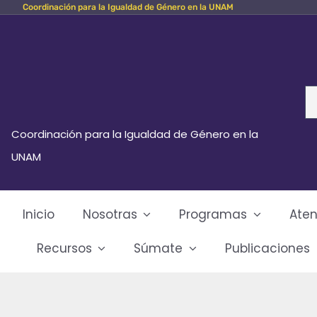
Coordinación para la Igualdad de Género en la UNAM
Skip
to
content
Se
fo
Coordinación para la Igualdad de Género en la
UNAM
Inicio
Nosotras
Programas
Aten
Recursos
Súmate
Publicaciones