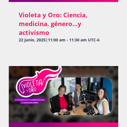
Violeta y Oro: Ciencia,
medicina. género…y
activismo
22 junio, 2025|11:00 am
-
11:30 am
UTC-6