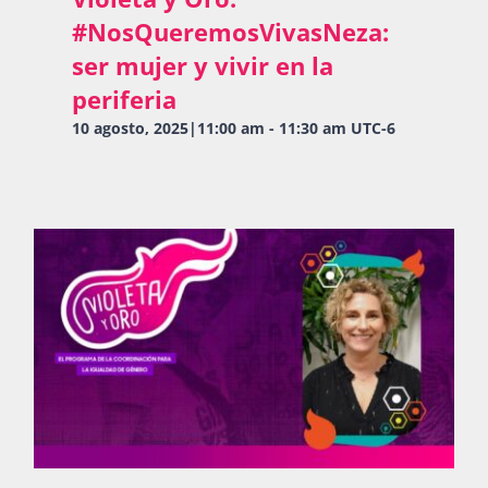
#NosQueremosVivasNeza:
ser mujer y vivir en la
periferia
10 agosto, 2025|11:00 am
-
11:30 am
UTC-6