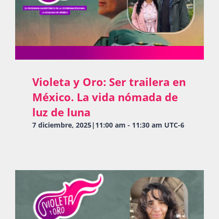
Violeta y Oro: Ser trailera en
México. La vida nómada de
luz de luna
7 diciembre, 2025|11:00 am
-
11:30 am
UTC-6