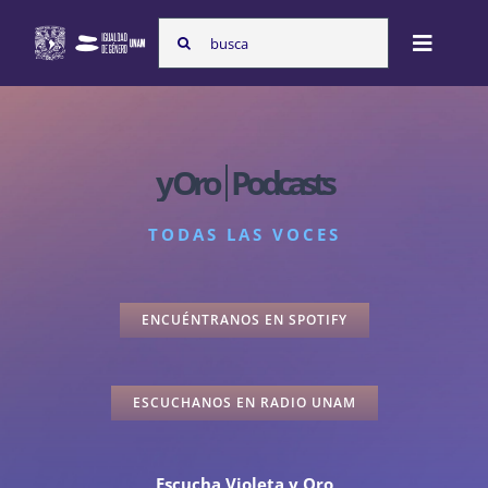
Skip
Search
to
Toggle
for:
content
Naviga
Inicio
Podcasts
Nosotras
TODAS LAS VOCES
Programas
ENCUÉNTRANOS EN SPOTIFY
Atención de la violencia de género
ESCUCHANOS EN RADIO UNAM
Cursos
Escucha Violeta y Oro