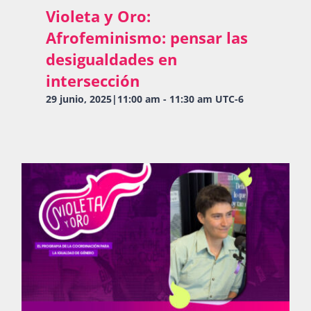
Violeta y Oro:
Afrofeminismo: pensar las
desigualdades en
intersección
29 junio, 2025|11:00 am
-
11:30 am
UTC-6