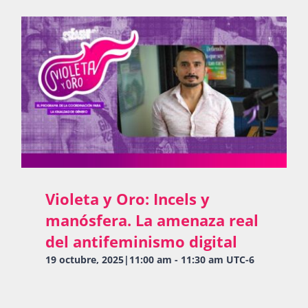
Violeta y Oro: Incels y
manósfera. La amenaza real
del antifeminismo digital
19 octubre, 2025|11:00 am
-
11:30 am
UTC-6