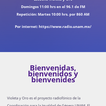
Domingos 11:00 hrs en el 96.1 de FM
Repetición: Martes 10:00 hrs. por 860 AM
Actividades
Por internet:
https://www.radio.unam.mx/
La Boletina
Blog
Bienvenidas,
bienvenidos y
Recursos
bienvenides
Súmate
Violeta y Oro es el proyecto radiofónico de la
Coordinación para la Igualdad de Género UNAM. El