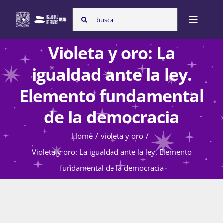
Skip
Search
to
Toggle
for:
content
Naviga
Violeta y oro: La
Inicio
igualdad ante la ley.
Elemento fundamental
Nosotras
de la democracia
Home
violeta y oro
Programas
Violeta y oro: La igualdad ante la ley. Elemento
fundamental de la democracia
Atención de la violencia de género
Cursos