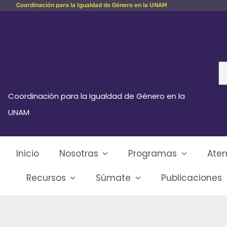
Coordinación para la Igualdad de Género en la UNAM
Skip
to
content
Se
fo
Coordinación para la Igualdad de Género en la
UNAM
Inicio
Nosotras
Programas
Aten
Recursos
Súmate
Publicaciones