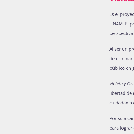
Es el proye
UNAM. El pro
perspectiva
Al ser un p
determinant
público en 
Violeta y Or
libertad de 
ciudadanía 
Por su alca
para lograrl