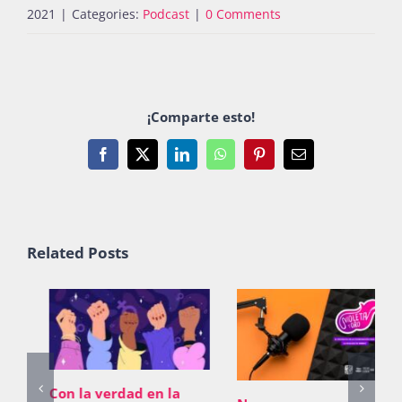
2021
|
Categories:
Podcast
|
0 Comments
¡Comparte esto!
Facebook
X
LinkedIn
WhatsApp
Pinterest
Email
Related Posts
Con la verdad en la