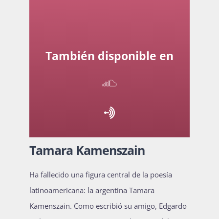
Actividades
También disponible en
La Boletina
Blog
Tamara Kamenszain
Recursos
Ha fallecido una figura central de la poesía
latinoamericana: la argentina Tamara
Súmate
Kamenszain. Como escribió su amigo, Edgardo