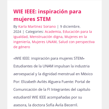
WIE IEEE: inspiración para
Actividades
mujeres STEM
By
Karla Martinez Soriano
|
9 diciembre,
2024
|
Categories:
Academia
,
Educación para la
igualdad
,
Menstruación digna
,
Mujeres en la
La Boletina
ingeniería
,
Mujeres UNAM
,
Salud con perspectiva
de género
Blog
«WIE IEEE: inspiración para mujeres STEM»
Estudiantes de la UNAM impulsan la industria
aeroespacial y la dignidad menstrual en México
Recursos
Por: Elizabeth Avilés Alguera Fuente: Portal de
Comunicación de la FI Integrantes del capítulo
Súmate
estudiantil WIE IEEE acompañadas por su
asesora, la doctora Sofía Ávila Becerril.