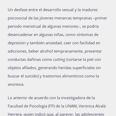
Publicaciones
U
n desfase entre el desarrollo sexual y la madurez
psicosocial de las jóvenes menarcas tempranas –primer
periodo menstrual de algunas menores–, se podría
Bienvenida generación 2027-1
desencadenar en algunas niñas, como síntomas de
depresión y también ansiedad, caer con facilidad en
adicciones, beber alcohol tempranamente, presentar
conductas dañinas como
cutting
(cortarse la piel con
objetos afilados, generando heridas superficiales sin
buscar el suicido) y trastornos alimenticios como la
anorexia.
Lo anterior de acuerdo con la investigadora de la
Facultad de Psicología (FP) de la UNAM, Verónica Alcalá
Herrera, quien indicó que, al parecer, las adolescentes