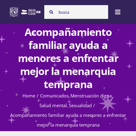
Skip
Search
to
Toggle
for:
content
Naviga
Acompañamiento
Inicio
familiar ayuda a
menores a enfrentar
Nosotras
mejor la menarquia
temprana
Programas
Home
Comunicados
Menstruación digna
Salud mental
Sexualidad
Atención de la violencia de género
Acompañamiento familiar ayuda a menores a enfrentar
mejor la menarquia temprana
Cursos