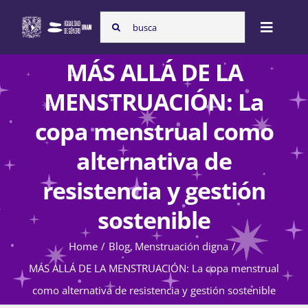
Skip
Search
to
Toggle
for:
content
Naviga
MÁS ALLÁ DE LA
Inicio
MENSTRUACIÓN: La
copa menstrual como
Nosotras
alternativa de
resistencia y gestión
Programas
sostenible
Atención de la violencia de género
Home
Blog
Menstruación digna
MÁS ALLÁ DE LA MENSTRUACIÓN: La copa menstrual
como alternativa de resistencia y gestión sostenible
Cursos