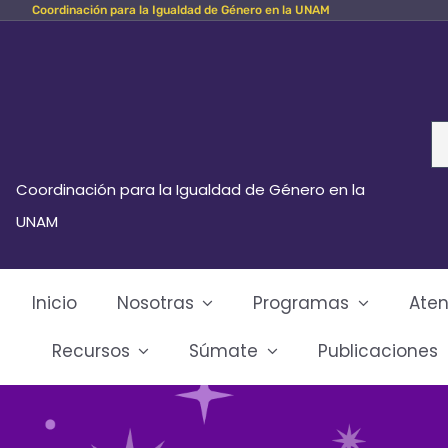
Coordinación para la Igualdad de Género en la UNAM
Skip
to
content
Se
fo
Coordinación para la Igualdad de Género en la
UNAM
Inicio
Nosotras
Programas
Aten
Recursos
Súmate
Publicaciones