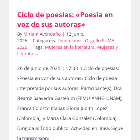
Ciclo de poesías: «Poesía en
Actividades
voz de sus autoras»
By
Miriam Avendaño
|
12 junio,
2025
|
Categories:
Feminismos
,
Orgullo PUMA
2025
|
Tags:
Mujeres en la literatura
,
Mujeres y
La Boletina
Literatura
26 de junio de 2025 | 17:00 h Ciclo de poesías:
Blog
«Poesía en voz de sus autoras» Ciclo de poesía
interpretada por sus autoras. Participante(s): Dra.
Recursos
Beatriz Saavedra Gastélum (FEMU-ANHG-UNAM);
Franca Colozzo (Italia); Gloria Judith López
(Colombia), y María Clara González (Colombia).
Súmate
Dirigida a: Todo público. Actividad en línea. Sigue
la transmisión: