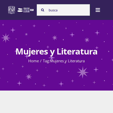
Skip
Search
to
Toggle
for:
content
Naviga
Inicio
Mujeres y Literatura
Nosotras
Home
Tag:
Mujeres y Literatura
Programas
Atención de la violencia de género
Cursos