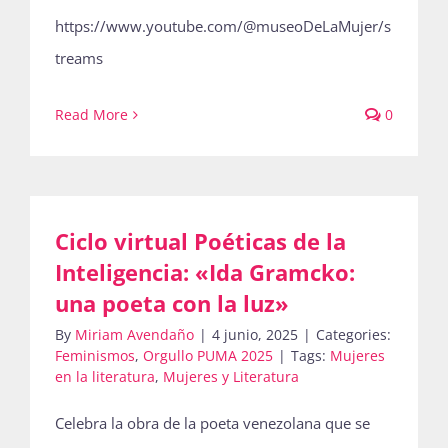
https://www.youtube.com/@museoDeLaMujer/s
Publicaciones
treams
Bienvenida generación 2027-1
Read More
0
Ciclo virtual Poéticas de la
Inteligencia: «Ida Gramcko:
una poeta con la luz»
By
Miriam Avendaño
|
4 junio, 2025
|
Categories:
Feminismos
,
Orgullo PUMA 2025
|
Tags:
Mujeres
en la literatura
,
Mujeres y Literatura
Celebra la obra de la poeta venezolana que se