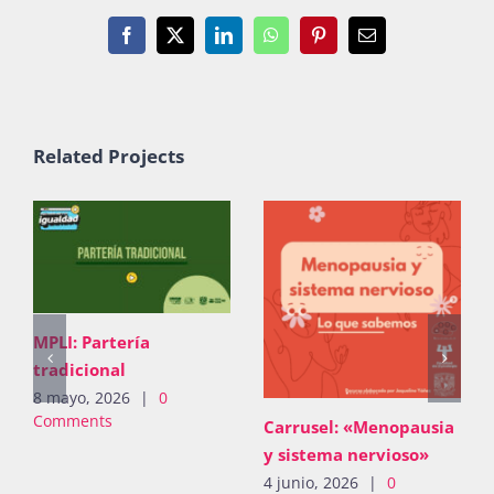
Facebook
X
LinkedIn
WhatsApp
Pinterest
Email
Related Projects
MPLI: Partería
tradicional
8 mayo, 2026
|
0
Comments
Carrusel: «Menopausia
y sistema nervioso»
4 junio, 2026
|
0