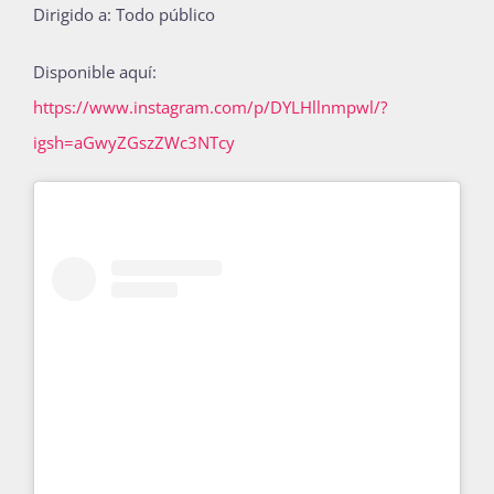
Dirigido a: Todo público
Publicaciones
Disponible aquí:
https://www.instagram.com/p/DYLHllnmpwl/?
Bienvenida generación 2027-1
igsh=aGwyZGszZWc3NTcy