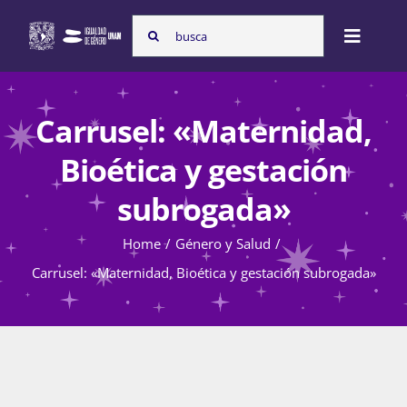
Skip
Search
to
Toggle
for:
content
Naviga
Inicio
Carrusel: «Maternidad,
Bioética y gestación
Nosotras
subrogada»
Home
Género y Salud
Programas
Carrusel: «Maternidad, Bioética y gestación subrogada»
Atención de la violencia de género
Cursos