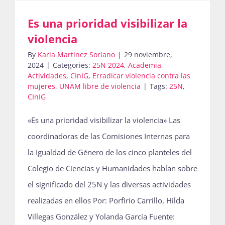
Es una prioridad visibilizar la
Actividades
violencia
By
Karla Martinez Soriano
|
29 noviembre,
2024
|
Categories:
25N 2024
,
Academia
,
Actividades
,
CInIG
,
Erradicar violencia contra las
La Boletina
mujeres
,
UNAM libre de violencia
|
Tags:
25N
,
CInIG
Blog
«Es una prioridad visibilizar la violencia» Las
coordinadoras de las Comisiones Internas para
la Igualdad de Género de los cinco planteles del
Recursos
Colegio de Ciencias y Humanidades hablan sobre
el significado del 25N y las diversas actividades
Súmate
realizadas en ellos Por: Porfirio Carrillo, Hilda
Villegas González y Yolanda García Fuente: