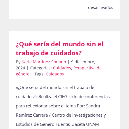
en
desactivados
¡Llegam
a
La
¿Qué sería del mundo sin el
Boletina
trabajo de cuidados?
88!
By
Karla Martinez Soriano
|
9 diciembre,
2024
|
Categories:
Cuidados
,
Perspectiva de
género
|
Tags:
Cuidados
«¿Qué sería del mundo sin el trabajo de
cuidados?» Realiza el CIEG ciclo de conferencias
para reflexionar sobre el tema Por: Sandra
Ramírez Carrera / Centro de Investigaciones y
Estudios de Género Fuente: Gaceta UNAM