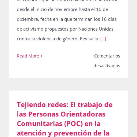
desde el inicio de noviembre hasta el 10 de
diciembre, fecha en la que terminan los 16 días
de activismo propuestos por Naciones Unidas
contra la violencia de género. Revisa la
[...]
Read More
Comentarios
en
desactivados
¡La
Boletina
87
Tejiendo redes: El trabajo de
que
las Personas Orientadoras
conmem
Comunitarias (POC) en la
el
atención y prevención de la
25N