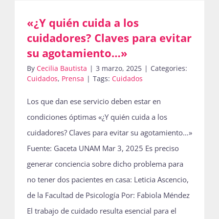
«¿Y quién cuida a los
Actividades
cuidadores? Claves para evitar
su agotamiento…»
By
Cecilia Bautista
|
3 marzo, 2025
|
Categories:
La Boletina
Cuidados
,
Prensa
|
Tags:
Cuidados
Los que dan ese servicio deben estar en
Blog
condiciones óptimas «¿Y quién cuida a los
cuidadores? Claves para evitar su agotamiento…»
Fuente: Gaceta UNAM Mar 3, 2025 Es preciso
Recursos
generar conciencia sobre dicho problema para
no tener dos pacientes en casa: Leticia Ascencio,
Súmate
de la Facultad de Psicología Por: Fabiola Méndez
El trabajo de cuidado resulta esencial para el