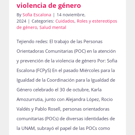
violencia de género
acaba
By
Sofia Escalona
|
14 noviembre,
de
2024
|
Categories:
Cuidados
,
Roles y estereotipos
salir
de género
,
Salud mental
del
Tejiendo redes: El trabajo de las Personas
horno!
Orientadoras Comunitarias (POC) en la atención
y prevención de la violencia de género Por: Sofia
Escalona (FCPyS) En el pasado Miércoles para la
Igualdad de la Coordinación para la Igualdad de
Género celebrado el 30 de octubre, Karla
Amozurrutia, junto con Alejandra López, Rocio
Valdés y Pablo Rosell, personas orientadoras
comunitarias (POCs) de diversas identidades de
la UNAM, subrayó el papel de las POCs como