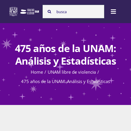
Skip
Search
to
Toggle
for:
content
Naviga
Inicio
475 años de la UNAM:
Nosotras
Análisis y Estadísticas
Home
UNAM libre de violencia
Programas
475 años de la UNAM: Análisis y Estadísticas
Atención de la violencia de género
Cursos