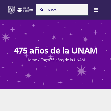
Skip
Search
to
Toggle
for:
content
Naviga
Inicio
475 años de la UNAM
Nosotras
Home
Tag:
475 años de la UNAM
Programas
Atención de la violencia de género
Cursos