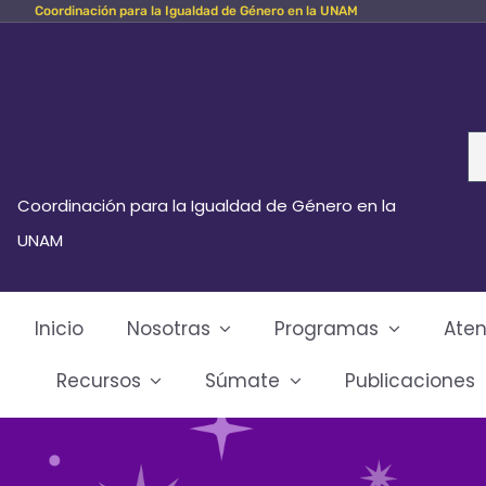
Coordinación para la Igualdad de Género en la UNAM
Skip
to
content
Se
fo
Coordinación para la Igualdad de Género en la
UNAM
Inicio
Nosotras
Programas
Aten
Recursos
Súmate
Publicaciones