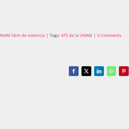
UNAM libre de violencia
|
Tags:
475 de la UNAM
|
0 Comments
Facebook
X
LinkedIn
WhatsAp
Pin