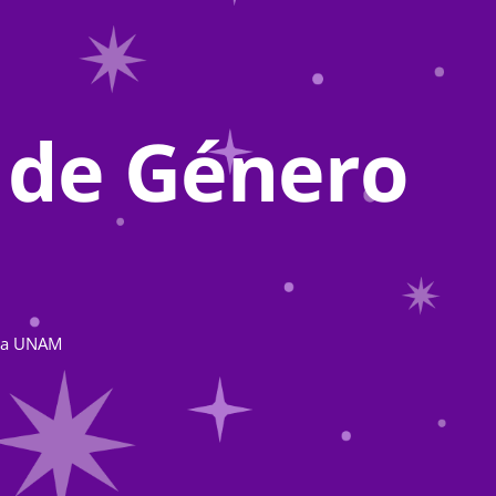
 de Género
 la UNAM