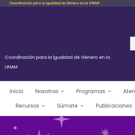
Coordinación para la Igualdad de Género en la UNAM
Skip
to
content
Se
fo
Coordinación para la Igualdad de Género en la
UNAM
Inicio
Nosotras
Programas
Aten
Recursos
Súmate
Publicaciones