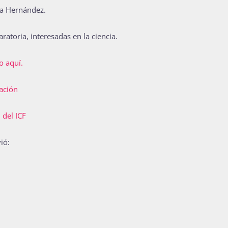
a Hernández.
ratoria, interesadas en la ciencia.
ro aquí.
ación
 del ICF
vió: