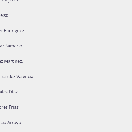
e(s):
ez Rodríguez.
lar Samario.
ez Martínez.
rnández Valencia.
ales Díaz.
res Frías.
cía Arroyo.