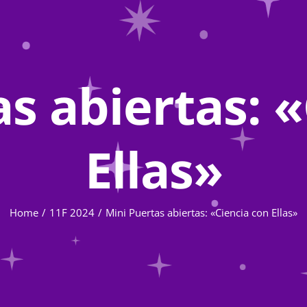
s abiertas: 
Ellas»
Home
11F 2024
Mini Puertas abiertas: «Ciencia con Ellas»