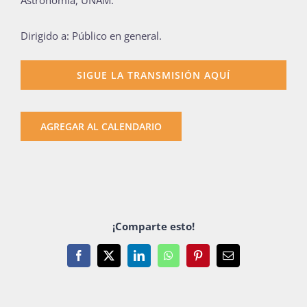
Astronomía, UNAM.
Publicaciones
Dirigido a: Público en general.
Bienvenida generación 2027-1
SIGUE LA TRANSMISIÓN AQUÍ
AGREGAR AL CALENDARIO
¡Comparte esto!
Facebook
X
LinkedIn
WhatsApp
Pinterest
Email