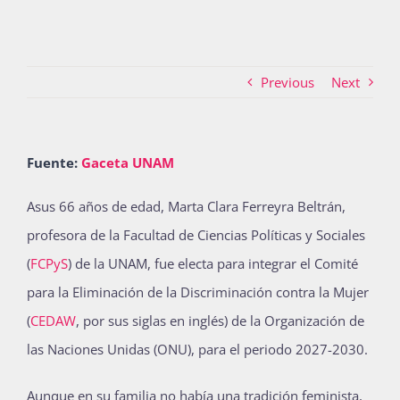
Actividades
Previous
Next
La Boletina
Fuente:
Gaceta UNAM
A
sus 66 años de edad, Marta Clara Ferreyra Beltrán,
Blog
profesora de la Facultad de Ciencias Políticas y Sociales
(
FCPyS
) de la UNAM, fue electa para integrar el Comité
Recursos
para la Eliminación de la Discriminación contra la Mujer
(
CEDAW
, por sus siglas en inglés) de la Organización de
las Naciones Unidas (ONU), para el periodo 2027-2030.
Súmate
Aunque en su familia no había una tradición feminista,