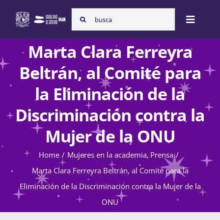
Skip
Search
to
Toggle
for:
content
Naviga
Marta Clara Ferreyra
Inicio
Beltrán, al Comité para
la Eliminación de la
Nosotras
Discriminación contra la
Mujer de la ONU
Programas
Home
Mujeres en la academia
Prensa
Marta Clara Ferreyra Beltrán, al Comité para la
Atención de la violencia de género
Eliminación de la Discriminación contra la Mujer de la
ONU
Cursos