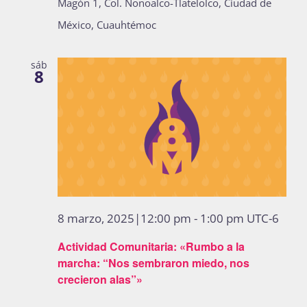
Magón 1, Col. Nonoalco-Tlatelolco, Ciudad de
México, Cuauhtémoc
sáb
8
8 marzo, 2025|12:00 pm
-
1:00 pm
UTC-6
Actividad Comunitaria: «Rumbo a la
marcha: “Nos sembraron miedo, nos
crecieron alas”»