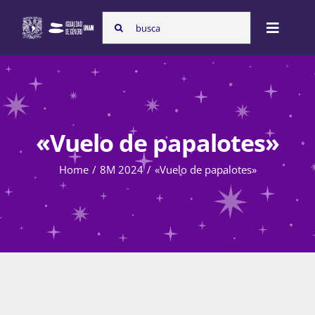
Skip
Search
to
Toggle
for:
content
Naviga
Inicio
«Vuelo de papalotes»
Nosotras
Home
8M 2024
«Vuelo de papalotes»
Programas
Atención de la violencia de género
Cursos