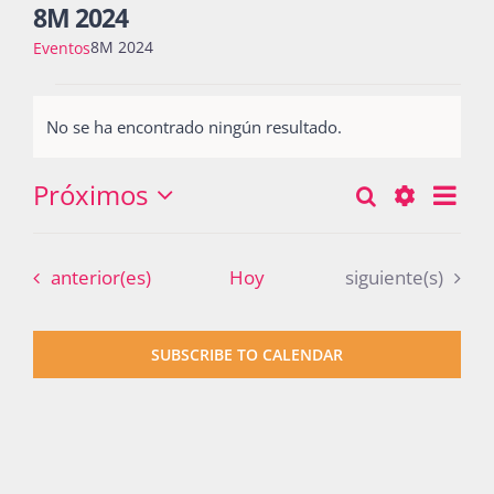
8M 2024
8M 2024
Eventos
Actividades
Eventos
No se ha encontrado ningún resultado.
Notice
La Boletina
Próximos
Nav
Buscar
Búsqueda
Lista
Seleccionar
de
Show
y
fecha.
vist
Blog
Filters
Eventos
Eventos
anterior(es)
Hoy
siguiente(s)
navegació
de
Eve
de
Recursos
SUBSCRIBE TO CALENDAR
vistas
de
Súmate
Eventos