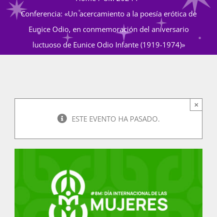
Conferencia: «Un acercamiento a la poesía erótica de
Eunice Odio, en conmemoración del aniversario
Actividades
luctuoso de Eunice Odio Infante (1919-1974)»
La Boletina
×
Blog
ESTE EVENTO HA PASADO.
Recursos
Súmate