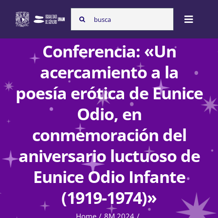
Skip
Search
to
Toggle
for:
content
Naviga
Conferencia: «Un
Inicio
acercamiento a la
poesía erótica de Eunice
Nosotras
Odio, en
conmemoración del
Programas
aniversario luctuoso de
Eunice Odio Infante
Atención de la violencia de género
(1919-1974)»
Cursos
Home
8M 2024