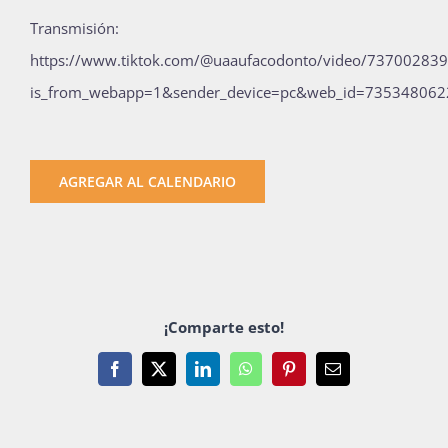
Publicaciones
Transmisión:
https://www.tiktok.com/@uaaufacodonto/video/73700283
is_from_webapp=1&sender_device=pc&web_id=73534806
Bienvenida generación 2027-1
AGREGAR AL CALENDARIO
¡Comparte esto!
Facebook
X
LinkedIn
WhatsApp
Pinterest
Email