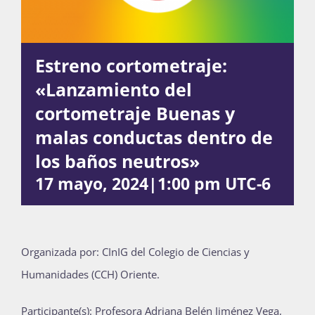
Actividades
Estreno cortometraje:
«Lanzamiento del
La Boletina
cortometraje Buenas y
malas conductas dentro de
los baños neutros»
Blog
17 mayo, 2024|1:00 pm
UTC-6
Recursos
Organizada por: CInIG del Colegio de Ciencias y
Humanidades (CCH) Oriente.
Súmate
Participante(s): Profesora Adriana Belén Jiménez Vega,