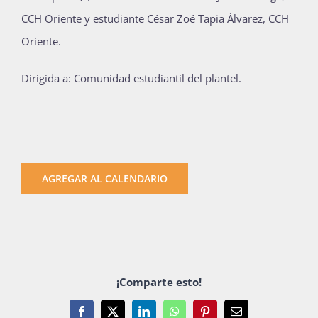
CCH Oriente y estudiante César Zoé Tapia Álvarez, CCH
Publicaciones
Oriente.
Bienvenida generación 2027-1
Dirigida a: Comunidad estudiantil del plantel.
AGREGAR AL CALENDARIO
¡Comparte esto!
Facebook
X
LinkedIn
WhatsApp
Pinterest
Email