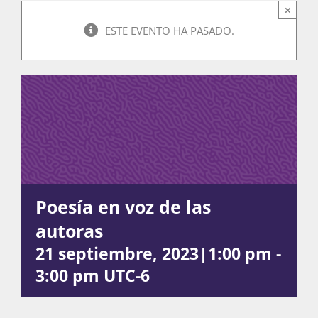
×
ESTE EVENTO HA PASADO.
Actividades
La Boletina
Blog
Poesía en voz de las
Recursos
autoras
21 septiembre, 2023|1:00 pm
-
3:00 pm
UTC-6
Súmate