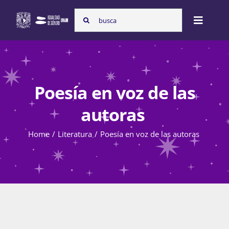
Skip
Search
to
Toggle
for:
content
Naviga
Inicio
Poesía en voz de las
Nosotras
autoras
Home
Literatura
Poesía en voz de las autoras
Programas
Atención de la violencia de género
Cursos