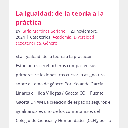
La igualdad: de la teoría a la
Actividades
práctica
By
Karla Martinez Soriano
|
29 noviembre,
2024
|
Categories:
Academia
,
Diversidad
sexogenérica
,
Género
La Boletina
«La igualdad: de la teoría a la práctica»
Estudiantes cecehacheros comparten sus
Blog
primeras reflexiones tras cursar la asignatura
sobre el tema de género Por: Yolanda García
Recursos
Linares e Hilda Villegas / Gaceta CCH Fuente:
Gaceta UNAM La creación de espacios seguros e
igualitarios es uno de los compromisos del
Súmate
Colegio de Ciencias y Humanidades (CCH), por lo