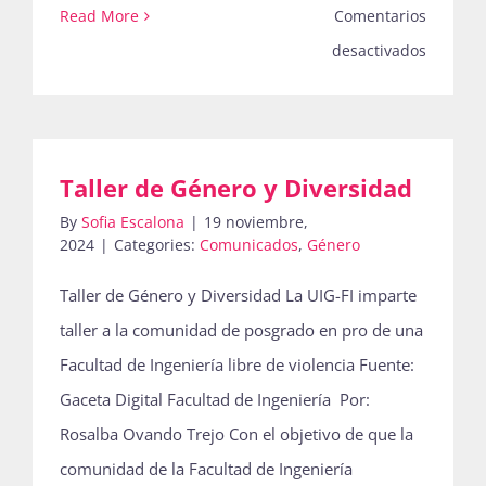
Read More
Comentarios
en
desactivados
¡La
Boletina
87
Taller de Género y Diversidad
que
By
Sofia Escalona
|
19 noviembre,
conmem
2024
|
Categories:
Comunicados
,
Género
el
25N
Taller de Género y Diversidad La UIG-FI imparte
acaba
taller a la comunidad de posgrado en pro de una
de
Facultad de Ingeniería libre de violencia Fuente:
salir
Gaceta Digital Facultad de Ingeniería Por:
del
Rosalba Ovando Trejo Con el objetivo de que la
horno!
comunidad de la Facultad de Ingeniería