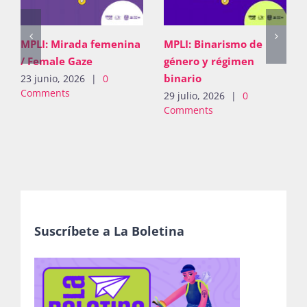
MPLI: Mirada femenina
MPLI: Binarismo de
/ Female Gaze
género y régimen
binario
23 junio, 2026
|
0
2
Comments
29 julio, 2026
|
0
Comments
Suscríbete a La Boletina