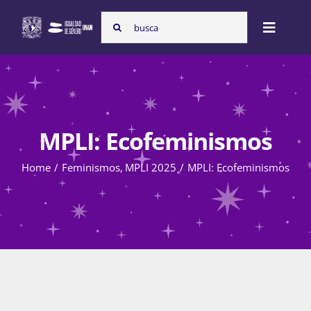
Skip
Search
to
Toggle
for:
content
Naviga
Inicio
MPLI: Ecofeminismos
Nosotras
Home
Feminismos
MPLI 2025
MPLI: Ecofeminismos
Programas
Atención de la violencia de género
Cursos