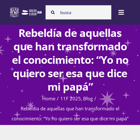
Skip
Search
to
Toggle
for:
content
Naviga
Rebeldía de aquellas
Inicio
que han transformado
el conocimiento: “Yo no
Nosotras
quiero ser esa que dice
mi papá”
Programas
Home
11F 2025
Blog
Rebeldía de aquellas que han transformado el
Atención de la violencia de género
conocimiento: “Yo no quiero ser esa que dice mi papá”
Cursos