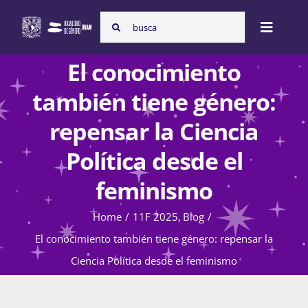
Skip
Search
to
Toggle
for:
content
Naviga
El conocimiento
Inicio
también tiene género:
repensar la Ciencia
Nosotras
Política desde el
feminismo
Programas
Home
11F 2025
Blog
El conocimiento también tiene género: repensar la
Atención de la violencia de género
Ciencia Política desde el feminismo
Cursos