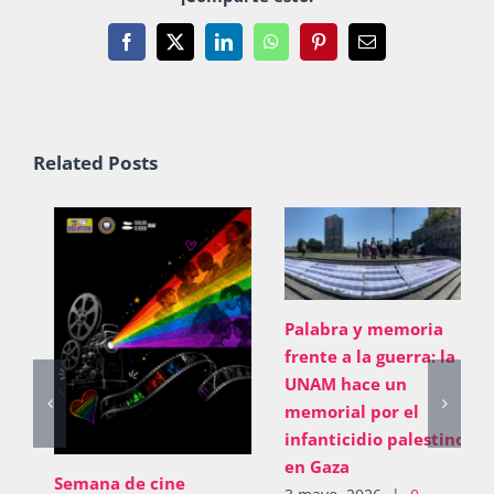
Facebook
X
LinkedIn
WhatsApp
Pinterest
Email
Related Posts
Palabra y memoria
frente a la guerra: la
UNAM hace un
memorial por el
infanticidio palestino
en Gaza
Semana de cine