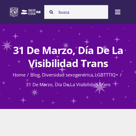
Skip
Search
to
Toggle
for:
content
Naviga
Inicio
31 De Marzo, Día De La
Nosotras
Visibilidad Trans
Home
Blog
Diversidad sexogenérica
LGBTTTIQ+
Programas
31 De Marzo, Día De La Visibilidad Trans
Atención de la violencia de género
Cursos