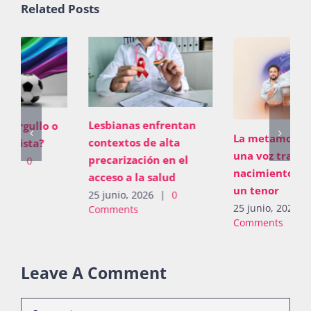
Related Posts
Lesbianas enfrentan
La metamorfosis de
contextos de alta
una voz trans y el
precarización en el
nacimiento inaudito de
acceso a la salud
un tenor
25 junio, 2026
|
0
25 junio, 2026
|
0
Comments
Comments
Leave A Comment
Comment