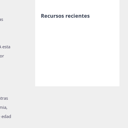
Recursos recientes
as
A esta
por
ntras
mia,
e edad