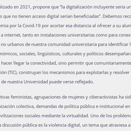
izado en 2021, propone que “la digitalización incluyente sería u
es que no tienen acceso digital serían beneficiadas”. Debemos re
mia por la Covid-19 por acortar esa distancia al ofrecer a su al
a internet, tanto en instalaciones universitarias como para cone
no urbanos de nuestra comunidad universitaria para identificar l
nómicos, sociales, lingüísticos, culturales y políticos desempaña
acer llegar la conectividad, sino permitir que comunitariamente
ión (TIC), construyan los mecanismos para explotarlas y resolver
 de nuestra Universidad puede verse reflejado.
ectivas feministas, agrupaciones de mujeres y ciberactivistas ha si
zación colectiva, demandas de política pública e institucional en
ovilizaciones sociales mediante la virtualidad. Uno de los problem
a discusión pública es la violencia digital, un tema que atraviesa a