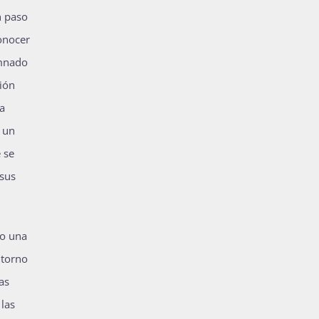
n paso
conocer
umnado
xión
a
n un
 se
 sus
do una
 torno
as
 las