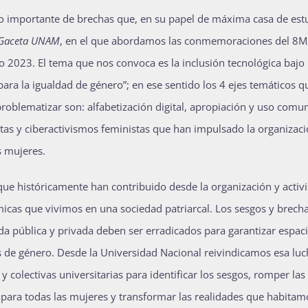
o importante de brechas que, en su papel de máxima casa de est
Gaceta UNAM
, en el que abordamos las conmemoraciones del 8M,
2023. El tema que nos convoca es la inclusión tecnológica bajo 
ara la igualdad de género”; en ese sentido los 4 ejes temáticos q
roblematizar son: alfabetización digital, apropiación y uso comun
stas y ciberactivismos feministas que han impulsado la organizaci
s mujeres.
e históricamente han contribuido desde la organización y activ
témicas que vivimos en una sociedad patriarcal. Los sesgos y brech
da pública y privada deben ser erradicados para garantizar espaci
es de género. Desde la Universidad Nacional reivindicamos esa lu
 colectivas universitarias para identificar los sesgos, romper las
 para todas las mujeres y transformar las realidades que habitam