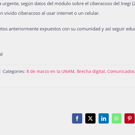
ea urgente, según datos del módulo sobre el ciberacoso del Inegi (
ivido ciberacoso al usar internet o un celular.
etos anteriormente expuestos con su comunidad y así seguir ed
al
|
Categories:
8 de marzo en la UNAM
,
Brecha digital
,
Comunicados
Facebook
X
LinkedIn
WhatsAp
Pin