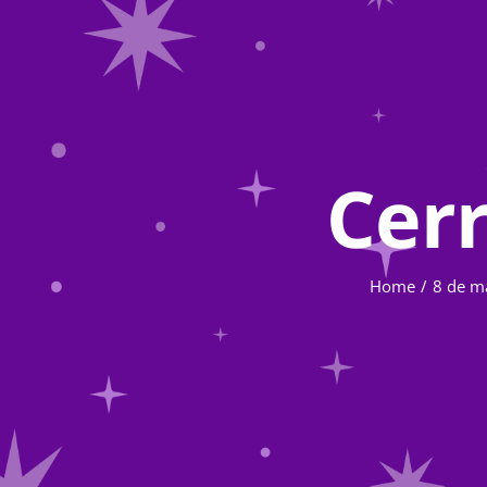
Cer
Home
8 de m