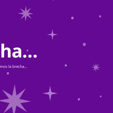
cha…
emos la brecha…