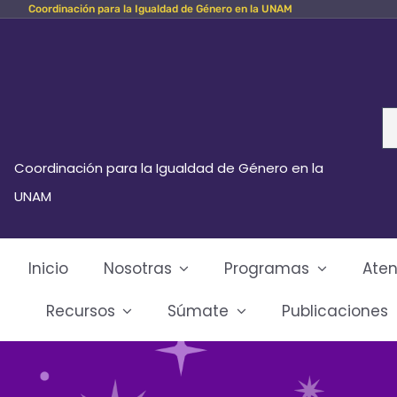
Coordinación para la Igualdad de Género en la UNAM
Skip
to
content
Se
fo
Coordinación para la Igualdad de Género en la
UNAM
Inicio
Nosotras
Programas
Aten
Recursos
Súmate
Publicaciones