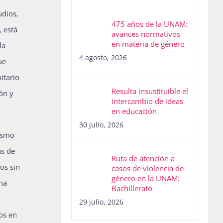
udios,
475 años de la UNAM:
 está
avances normativos
en materia de género
la
4 agosto, 2026
ue
itario
Resulta insustituible el
ón y
intercambio de ideas
en educación
30 julio, 2026
ismo
as de
Ruta de atención a
os sin
casos de violencia de
género en la UNAM:
cha
Bachillerato
29 julio, 2026
os en