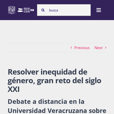
Skip
Search
to
Toggle
for:
content
Naviga
Inicio
Previous
Next
Nosotras
Resolver inequidad de
Programas
género, gran reto del siglo
XXI
Atención de la violencia de género
Debate a distancia en la
Universidad Veracruzana sobre
Cursos