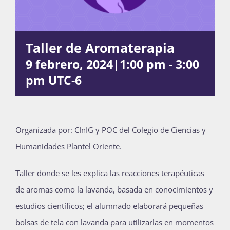
Actividades
Taller de Aromaterapia
9 febrero, 2024|1:00 pm
-
3:00
pm
UTC-6
La Boletina
Blog
O
rganizada por: CInIG y POC del Colegio de Ciencias y
Humanidades Plantel Oriente.
Recursos
Taller donde se les explica las reacciones terapéuticas
de aromas como la lavanda, basada en conocimientos y
Súmate
estudios científicos; el alumnado elaborará pequeñas
bolsas de tela con lavanda para utilizarlas en momentos