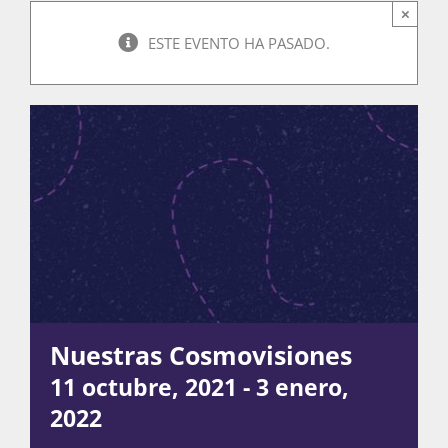
×
ESTE EVENTO HA PASADO.
Actividades
La Boletina
Blog
Recursos
Nuestras Cosmovisiones
11 octubre, 2021
-
3 enero,
Súmate
2022