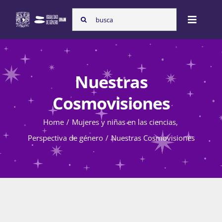
Skip
Search
to
Toggle
for:
content
Naviga
Inicio
Nuestras
Nosotras
Cosmovisiones
Home
Mujeres y niñas en las ciencias
Programas
Perspectiva de género
Nuestras Cosmovisiones
Atención de la violencia de género
Cursos