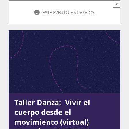
×
ESTE EVENTO HA PASADO.
Actividades
La Boletina
Blog
Recursos
Taller Danza: Vivir el
cuerpo desde el
Súmate
movimiento (virtual)