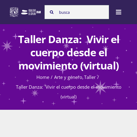
Skip
Search
to
Toggle
for:
content
Naviga
Inicio
Taller Danza: Vivir el
cuerpo desde el
Nosotras
movimiento (virtual)
Home
Arte y género
Taller
Programas
Taller Danza: Vivir el cuerpo desde el movimiento
(virtual)
Atención de la violencia de género
Cursos