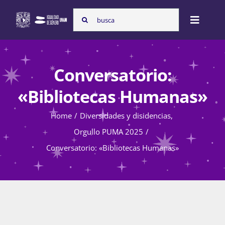
Skip
Search
to
Toggle
for:
content
Naviga
Inicio
Conversatorio:
«Bibliotecas Humanas»
Nosotras
Home
Diversidades y disidencias
Orgullo PUMA 2025
Programas
Conversatorio: «Bibliotecas Humanas»
Atención de la violencia de género
Cursos