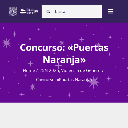
Skip
Search
to
Toggle
for:
content
Naviga
Inicio
Concurso: «Puertas
Nosotras
Naranja»
Home
25N 2025
Violencia de Género
Programas
Concurso: «Puertas Naranja»
Atención de la violencia de género
Cursos