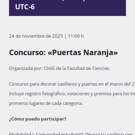
UTC-6
Publicaciones
Bienvenida generación 2027-1
24 de noviembre de 2025 | 11:00 h
Concurso: «Puertas Naranja»
Organizada por: CInIG de la Facultad de Ciencias.
Concurso para decorar casilleros y puertas en el marco del 
Incluye registro fotográfico, votaciones y premios para los tr
primeros lugares de cada categoría.
¿Cómo puedo participar?
Modalidad I. Comunidad estudiantil: Decora tu casillero con