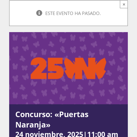
×
ESTE EVENTO HA PASADO.
Actividades
La Boletina
Blog
Recursos
Concurso: «Puertas
Súmate
Naranja»
24 noviembre, 2025|11:00 am