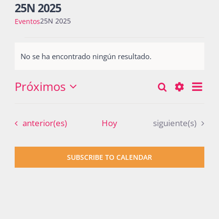
25N 2025
25N 2025
Eventos
Actividades
Eventos
No se ha encontrado ningún resultado.
Notice
La Boletina
Próximos
Nav
Buscar
Búsqueda
Lista
Seleccionar
de
Show
y
fecha.
vist
Blog
Filters
Eventos
Eventos
anterior(es)
Hoy
siguiente(s)
navegació
de
Eve
de
Recursos
SUBSCRIBE TO CALENDAR
vistas
de
Súmate
Eventos