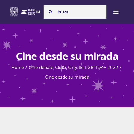
Skip
Search
to
Toggle
for:
content
Naviga
Inicio
Cine desde su mirada
Nosotras
Home
Cine-debate
CInIG
Orgullo LGBTIQA+ 2022
Cine desde su mirada
Programas
Atención de la violencia de género
Cursos