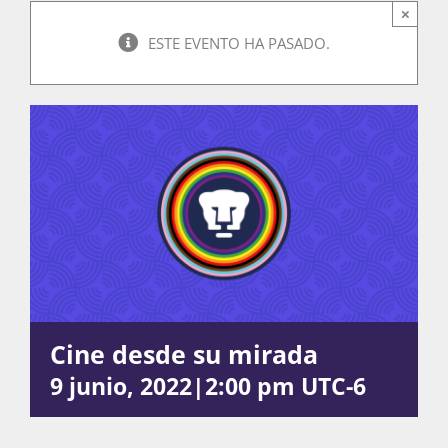
×
ESTE EVENTO HA PASADO.
Actividades
La Boletina
Blog
Recursos
Cine desde su mirada
9 junio, 2022|2:00 pm
UTC-6
Súmate