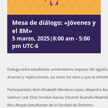
Actividades
Mesa de diálogo: «Jóvenes y
el 8M»
La Boletina
5 marzo, 2025|8:00 am
-
5:00
pm
UTC-6
Blog
Diálogo entre estudiantes universitarios respecto del signifi
Recursos
alcances y repercusiones, así como los retos a que se enfren
Participante(s): Atzin Elizabeth Mendoza López, Alejandra Ai
Súmate
Saldívar Leal, Elías Ornelas García, Eduardo Buendía Reséndi
Ríos Aboyte (estudiantes de la Facultad de Derecho).