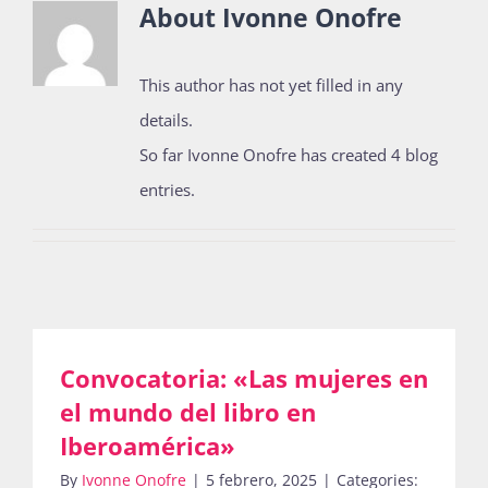
About
Ivonne Onofre
Actividades
This author has not yet filled in any
details.
So far Ivonne Onofre has created 4 blog
La Boletina
entries.
Blog
Recursos
Convocatoria: «Las mujeres en
el mundo del libro en
Súmate
Iberoamérica»
By
Ivonne Onofre
|
5 febrero, 2025
|
Categories: